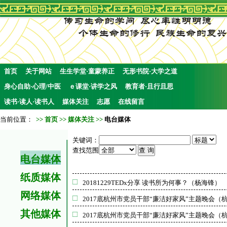
首页
关于网站
生生学堂·童蒙养正
无形书院·大学之道
身心自助·心理/中医
ｅ课堂·讲学之风
教育者·且行且思
读书·读人·读书人
媒体关注
志愿
在线留言
当前位置：
>>
首页
>>
媒体关注
>>
电台媒体
关键词：
查找范围
电台媒体
纸质媒体
20181229TEDx分享 读书所为何事？（杨海锋）
网络媒体
2017底杭州市党员干部“廉洁好家风”主题晚会
其他媒体
2017底杭州市党员干部“廉洁好家风”主题晚会