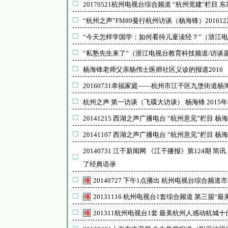
20170521杭州电视台综合频道 “杭州党建"栏目
“杭州之声”FM89曼行杭州访谈（杨海锋）20161228
“今天怎样学国学：如何看待儿童读经？”（浙江电视
“私塾先生来了”（浙江电视台教育科技频道/访谈嘉宾
杨海锋老师父亲杨伟士医师社区义诊的报道2016
20160731幸福家庭——杭州市江干区九堡街道杨
杭州之声 第一访谈（飞碟大访谈） 杨海锋 2015年
20141215 西湖之声广播电台 “杭州意见”栏目
20141107 西湖之声广播电台 “杭州意见”栏目 
20140731 江干新闻网 《江干播报》第124
了经典语录
20140727 下午1点播出 杭州电视台综合
20131116 杭州电视台1套综合频道 第三
201311杭州电视台1套 最美杭州人感动杭城