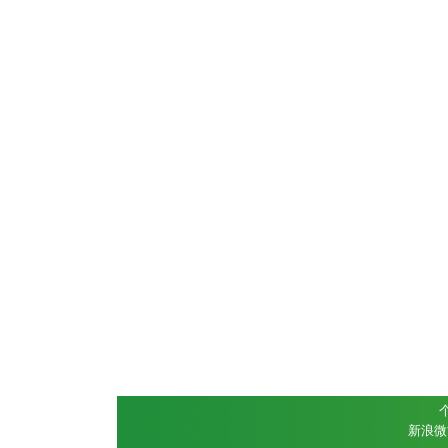
个
新浪微