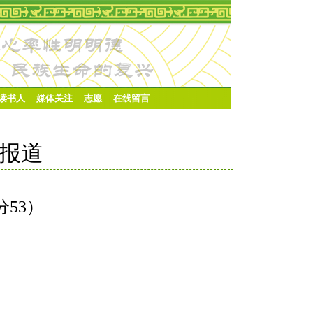
·读书人
媒体关注
志愿
在线留言
堂报道
分53）