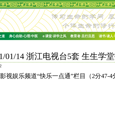
之道
身心自助·心理/中医
ｅ课堂·讲学之风
教育者·且行且思
读书·读人
11/01/14 浙江电视台5套 生生学
2
 影视娱乐频道
“快乐一点通”栏目（2分47-4