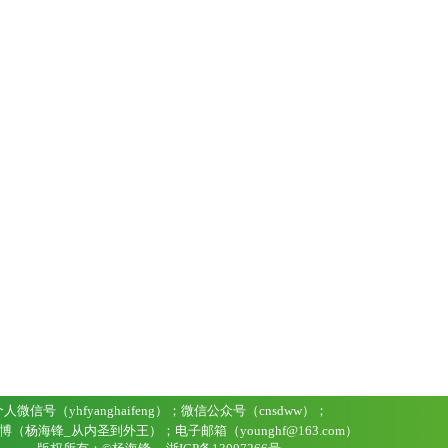
人微信号（yhfyanghaifeng）；微信公众号（cnsdww）；
博（杨海锋_从内圣到外王）；电子邮箱（younghf@163.com）