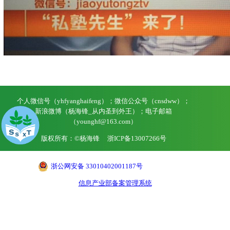
个人微信号（yhfyanghaifeng）；微信公众号（cnsdww）；
新浪微博（杨海锋_从内圣到外王）；电子邮箱
（younghf@163.com）
版权所有：©杨海锋
浙ICP备13007266号
浙公网安备 33010402001187号
信息产业部备案管理系统