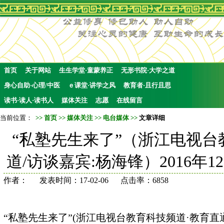
首页
关于网站
生生学堂·童蒙养正
无形书院·大学之道
身心自助·心理/中医
ｅ课堂·讲学之风
教育者·且行且思
读书·读人·读书人
媒体关注
志愿
在线留言
当前位置：
>>
首页
>>
媒体关注
>>
电台媒体
>>
文章详细
“私塾先生来了”（浙江电视台
道/访谈嘉宾:杨海锋）2016年1
作者： 发表时间：17-02-06 点击率：6858
“私塾先生来了”(浙江电视台教育科技频道·教育直