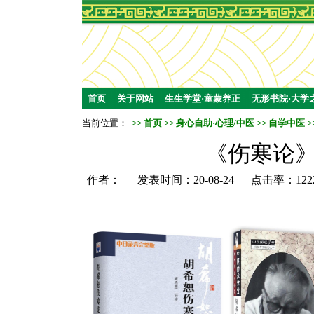
首页
关于网站
生生学堂·童蒙养正
无形书院·大学
当前位置：
>>
首页
>>
身心自助·心理/中医
>>
自学中医
>
《伤寒论
作者： 发表时间：20-08-24 点击率：122