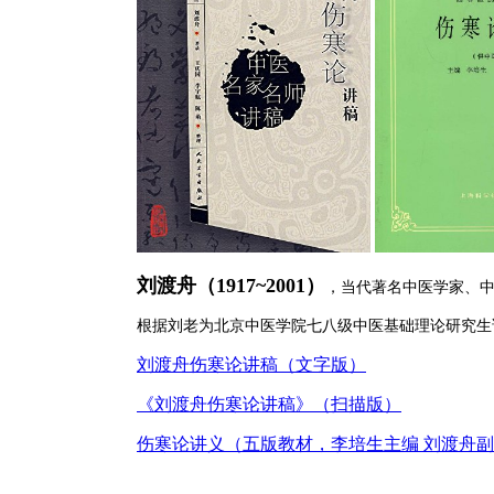
刘渡舟（1917~2001）
，
当代著名中医学家、
根据刘老为北京中医学院七八级中医基础理论研究生
刘渡舟伤寒论讲稿（文字版）
《刘渡舟伤寒论讲稿》（扫描版）
伤寒论讲义（五版教材，李培生主编 刘渡舟