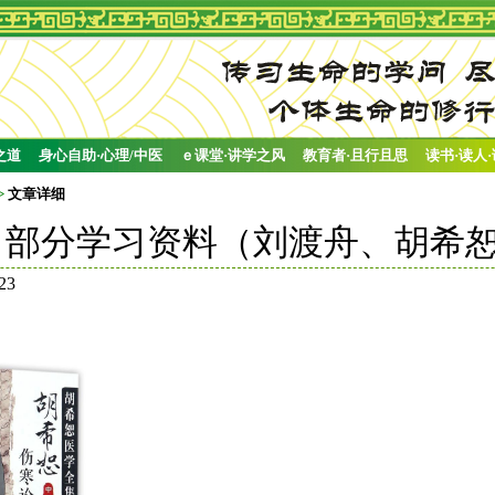
之道
身心自助·心理/中医
ｅ课堂·讲学之风
教育者·且行且思
读书·读人
>
文章详细
》部分学习资料（刘渡舟、胡希
23