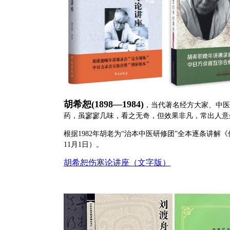
胡希恕(1898—1984)
，当代著名经方大家、中医
药，虽寥寥几味，看之无奇，但效果非凡，常出人意
根据1982年胡老为“治本中医研修团”
全本逐条讲解《
11月1日
）。
胡希恕伤寒论讲座（文字版）