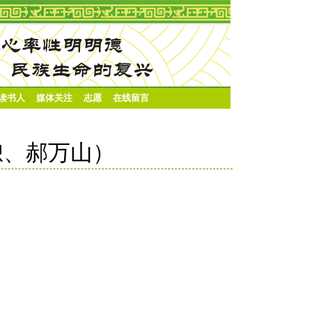
·读书人
媒体关注
志愿
在线留言
恕、郝万山）