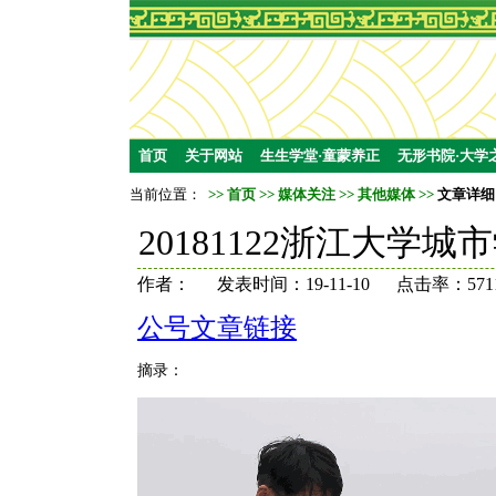
首页
关于网站
生生学堂·童蒙养正
无形书院·大学
当前位置：
>>
首页
>>
媒体关注
>>
其他媒体
>>
文章详细
20181122浙江大
作者： 发表时间：19-11-10 点击率：571
公号文章链接
摘录：