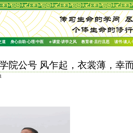
之道
身心自助·心理/中医
ｅ课堂·讲学之风
教育者·且行且思
读书·读人
学城市学院公号 风乍起，衣裳薄，
1