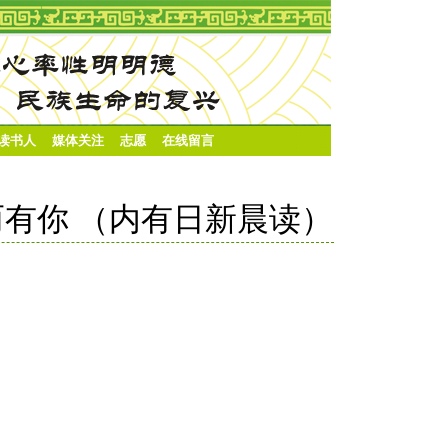
·读书人
媒体关注
志愿
在线留言
幸而有你 （内有日新晨读）