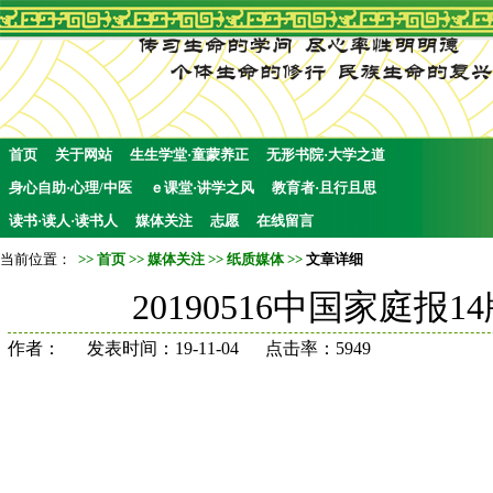
首页
关于网站
生生学堂·童蒙养正
无形书院·大学之道
身心自助·心理/中医
ｅ课堂·讲学之风
教育者·且行且思
读书·读人·读书人
媒体关注
志愿
在线留言
当前位置：
>>
首页
>>
媒体关注
>>
纸质媒体
>>
文章详细
20190516中国家庭
作者： 发表时间：19-11-04 点击率：5949