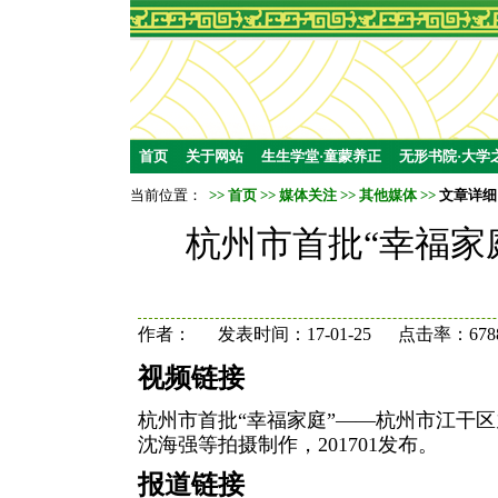
首页
关于网站
生生学堂·童蒙养正
无形书院·大学
当前位置：
>>
首页
>>
媒体关注
>>
其他媒体
>>
文章详细
杭州市首批“幸福家
作者： 发表时间：17-01-25 点击率：678
视频链接
杭州市首批“幸福家庭”——杭州市江干区
沈海强等拍摄制作，201701发布。
报道链接