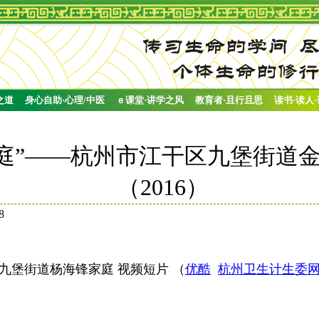
之道
身心自助·心理/中医
ｅ课堂·讲学之风
教育者·且行且思
读书·读人
庭”——杭州市江干区九堡街道
（2016）
8
九堡街道杨海锋家庭 视频短片 （
优酷
杭州卫生计生委