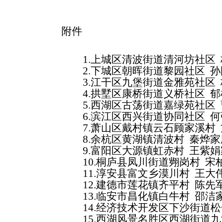
附件
1.
上城区清波街道清河坊社区
2.
下城区朝晖街道黎园社区
孙
3.
江干区九堡街道金雅苑社区
4.
拱墅区康桥街道义桥社区
郁
5.
西湖区古荡街道嘉绿苑社区
6.
滨江区西兴街道协同社区
何
7.
萧山区戴村镇云石顾家溪村
8.
余杭区黄湖镇清波村
秦烨家
9.
富阳区大源镇虹赤村
王紫娟
10.
桐庐县凤川街道翙岗村
宋
11.
淳安县富文乡漠川村
王大
12.
建德市莲花镇齐平村
陈先
13.
临安市昌化镇白牛村
邵洁
14.
经济技术开发区下沙街道松
15.
西湖风景名胜区西湖街道九