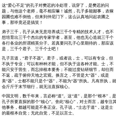
这“爱心不足”的孔子对樊迟的冷处理，说穿了，是樊迟的问
题，与他这个老师，毫不相应嘛！诚然，孔子多能鄙事，农稼
园圃也难不倒他，但来到仲尼门下，这么认真地问起农圃之
事，那毕竟还是搞笑！
弟子三千，孔子从来无意培养成三千个专精的技术人才，也不
想培育出三千个杰出的专家学者，甚至，他也无心造就三千个
各行各业的所谓精英分子。若真要问孔子心里期待的，那应该
是，三千个君子、三千个士吧！
孔子言道，“君子不器”。君子，或者说，士，可以有专业，但
不执于专业；可以有种种才能，但不执于这各种才能。士，不
能只安于营生，而忘掉根本要务；不能过度钻研细节，却往而
不返，疏于俯仰天地之宏观。换言之，不管是大“器”，或是
美“器”，士都不能只是个“器”，不能为“器”所执。凡有所执，
会斤斤于末节细行，就无法直探核心。
中国文明，数千年来，言必称“道”。这“道”，是那个“根本”，
孔子所要直探的那个“核心”。舍此“核心”，对士而言，越专注
他事务，都越可能是不务正业。孔子说，“士志于道”，这是士
的最根本自觉；无此自觉，不足以言士。