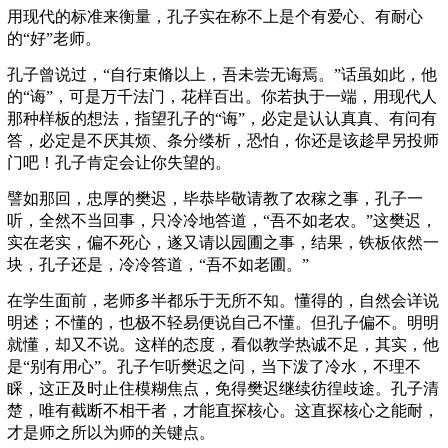
用现代的标准来衡量，孔子实在称不上是个有爱心、有耐心
的“好”老师。
孔子曾说过，“自行束脩以上，吾未尝无诲焉。”话虽如此，他
的“诲”，可是万千法门，花样百出。你若执于一端，用现代人
那种样板的想法，指望孔子的“诲”，必定是认认真真、有问有
答，必定是不厌其烦、条分缕析，恐怕，你还是该趁早另投师
门吧！孔子肯定会让你失望的。
譬如那回，忠厚的樊迟，毕恭毕敬请教了农稼之事，孔子一
听，全然不当回事，只冷冷地答道，“吾不如老农。”这樊迟，
实在老实，偏不死心，遂又请以园圃之事，结果，铁板依然一
块，孔子还是，冷冷答道，“吾不如老圃。”
在学生面前，老师多半都乐于无所不知。懂得的，自然会详说
明述；不懂的，也极不轻易便说自己不懂。但孔子偏不。明明
就懂，却又不说。这样的态度，看似教学热诚不足，其实，他
是“别有用心”。孔子乍听樊迟之问，当下泼了冷水，不理不
睬，这正及时止住模糊焦点，免得樊迟继续彷徨歧途。孔子清
楚，唯有截断不相干者，才能直探核心。这直探核心之能耐，
才是师之所以为师的关键点。