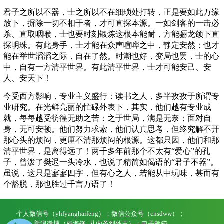
君子之所以不器，士之所以不在细琐处打转，正是要如此万缘
放下，摒除一切不相干者，才可直探本源。一如剑客的一击必
杀、直取咽喉，士也要时刻锻炼这根本能耐，方能骊龙颌下直
探明珠。有此身手，士才能在众声喧哗之中，静定安然；也才
能在举世滔滔之际，自在了然。时潮也好，变局也罢，士的心
中，自有一方清平世界。有此清平世界，士才可能安己、安
人、安天下！
今受西方影响，专业主义盛行：读书之人，多半孜孜于所谓专
业研究。在光鲜亮丽的忙碌外表下，其实，他们越有专业成
就，每每越受彷徨无助之苦：之于世局，满是无奈；面对自
身，无可安顿。他们努力求索，他们认真思考，但终究解不开
那心头的烦闷，更厘不清那烦闷的根源。这都只因，他们和那
清平世界，是离得远了！两千多年前那个不太有“爱心”的孔
子，曾泼了樊迟一头冷水，也说了精简如偈语的“君子不器”。
虽说，这只是寥寥四字，但有心之人，若能从中玩味，甚而有
个豁脱，那也胜过千言万语了！
个人微信号（yhfyanghaifeng）；微信公众号（cnsdww）；
新浪微博（杨海锋_从内圣到外王）；电子邮箱