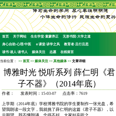
首页
关于网站
生生学堂·童蒙养正
无形书院·大学之道
身心自助·心理/中医
ｅ课堂·讲学之风
教育者·且行且思
读书·读人·读书人
媒体关注
志愿
在线留言
当前位置：
>>
首页
>>
媒体关注
>>
其他媒体
>>
文章详细
博雅时光 悦听系列 薛仁明《君
子不器》（2014年底）
作者： 发表时间：15-03-07 点击率：7619
上学期（2014年底）学校博雅书院的学生要制作一张光盘，希
望我朗读一段文字，我就挑了薛仁明的这篇《君子不器》，以
示期望。我不懂朗诵，念得不好，大家姑妄听之。