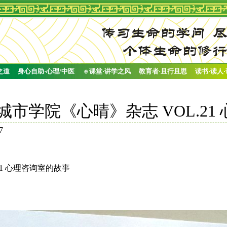
之道
身心自助·心理/中医
ｅ课堂·讲学之风
教育者·且行且思
读书·读人
学城市学院《心晴》杂志 VOL.2
7
21 心理咨询室的故事