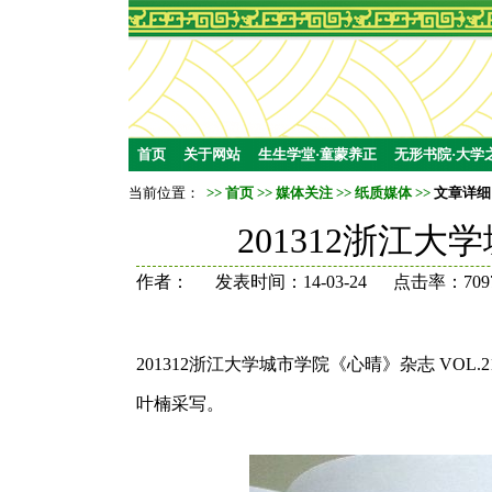
首页
关于网站
生生学堂·童蒙养正
无形书院·大学
当前位置：
>>
首页
>>
媒体关注
>>
纸质媒体
>>
文章详细
201312浙江大
作者： 发表时间：14-03-24 点击率：709
201312浙江大学城市学院《心晴》杂志 VOL.
叶楠采写。