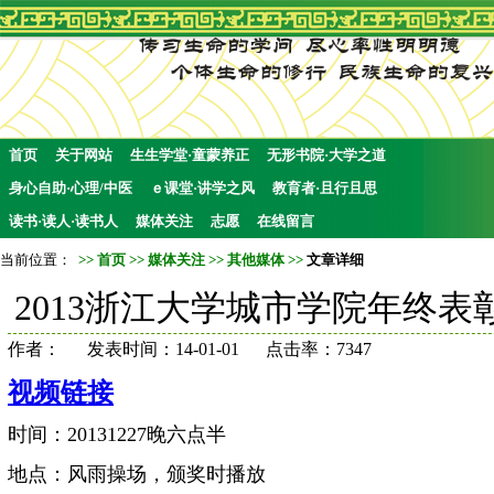
首页
关于网站
生生学堂·童蒙养正
无形书院·大学之道
身心自助·心理/中医
ｅ课堂·讲学之风
教育者·且行且思
读书·读人·读书人
媒体关注
志愿
在线留言
当前位置：
>>
首页
>>
媒体关注
>>
其他媒体
>>
文章详细
2013浙江大学城市学院年终
作者： 发表时间：14-01-01 点击率：7347
视频链接
时间：20131227晚六点半
地点：风雨操场，颁奖时播放