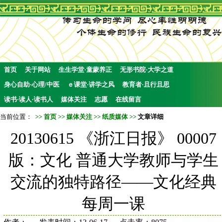
首页
关于网站
生生学堂·童蒙养正
无形书院·大学之道
身心自助·心理/中医
ｅ课堂·讲学之风
教育者·且行且思
读书·读人·读书人
媒体关注
志愿
在线留言
当前位置：
>>
首页
>>
媒体关注
>>
纸质媒体
>>
文章详细
20130615 《浙江日报》 00007
版：文化 普通大学教师与学生
交流的独特路径——文化经典
每周一课