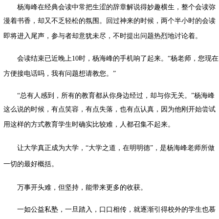
杨海峰在经典会读中常把生涩的辞章解说得妙趣横生，整个会读弥
漫着书香，却又不乏轻松的氛围。回过神来的时候，两个半小时的会读
即将进入尾声，参与者却意犹未尽，不时提出问题热烈地讨论着。
会读结束已近晚上
10
时，杨海峰的手机响了起来。
“
杨
老师，您现在
方便接电话吗，我有问题想请教您。
”
“
总有人感到，所有的教育都从你身边经过，却与你无关。
”
杨海峰
这么说的时候，有点笑容，有点失落，也有点认真，因为他刚开始尝试
用这样的方式教育学生时确实比较难，人都召集不起来。
让大学真正成为大学，
“
大学之道，在明明德
”
，是
杨海峰
老师所做
一切的最好概括。
万事开头难，但坚持，能带来更多的收获。
一如公益私塾，一旦踏入，口口相传，就逐渐引得校外的学生也慕