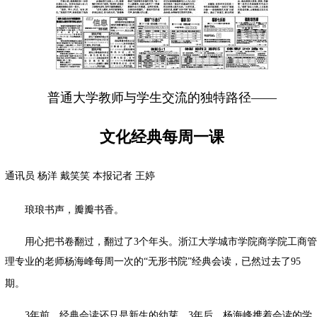
普通大学教师与学生交流的独特路径
——
文化经典每周一课
通讯员
杨洋
戴笑笑
本报记者
王婷
琅琅书声，瓣瓣书香。
用心把书卷翻过，翻过了
3
个年头。浙江大学城市学院商学院工商管
理专业的老师杨海峰每周一次的
“
无形书院
”
经典会读，已然过去了
95
期。
3
年前，经典会读还只是新生的幼芽。
3
年后，杨海峰携着会读的学