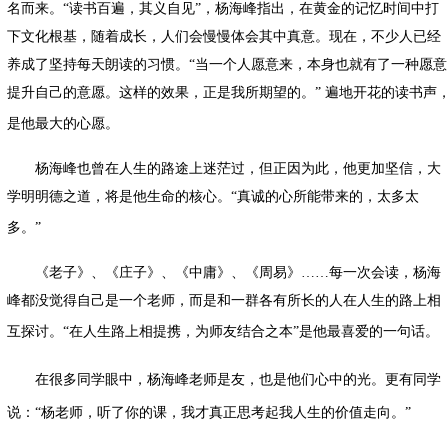
名而来。
“
读书百遍，其义自见
”
，杨海峰指出，在黄金的记忆时间中打
下文化根基，随着成长，人们会慢慢体会其中真意。现在，不少人已经
养成了坚持每天朗读的习惯。
“
当一个人愿意来，本身也就有了一种愿意
提升自己的意愿。这样的效果，正是我所期望的。
”
遍地开花的读书声
是他最大的心愿。
杨海峰也曾在人生的路途上迷茫过，但正因为此，他更加坚信，大
学明明德之道，将是他生命的核心。
“
真诚的心所能带来的，太多太
多。
”
《老子》、《庄子》、《中庸》、《周易》
……
每一次会读，杨海
峰都没觉得自己是一个老师，而是和一群各有所长的人在人生的路上相
互探讨。
“
在人生路上相提携，为师友结合之本
”
是他最喜爱的一句话。
在很多同学眼中，
杨海峰
老师是友，也是他们心中的光。更有同学
说：
“
杨
老师，听了你的课，我才真正思考起我人生的价值走向。
”