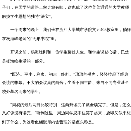
子们，在国学的道路上愈走愈有味，这也成了这位普普通通的大学教师
触摸学生思想的独特
“
法宝
”
。
一个周末的晚上，我们坐在浙江大学城市学院文五
405
教室里，徜徉
在
杨海峰
老师的
“
无形书院
”
里。
开课之前，杨海峰刚和一位学生聊过人生。和学生说贴心话，已然
是杨海峰生活的一部分。
“
既济。亨小，利贞。初吉，终乱。
”
琅琅的书声，轻轻拉起了经典
会读的帷幕。不大的会议桌的两旁，坐着不同年龄、来自不同专业甚至
校外慕名而来的学生。
“
周易的最后两卦比较特别，这两卦读完了就全读完了。但是，怎么
又好像没有读完。
”
听到这里，周边同学忍不住笑了起来，旋即又似乎想
到了什么，为这看似幽默却内含哲理的话点头称是。