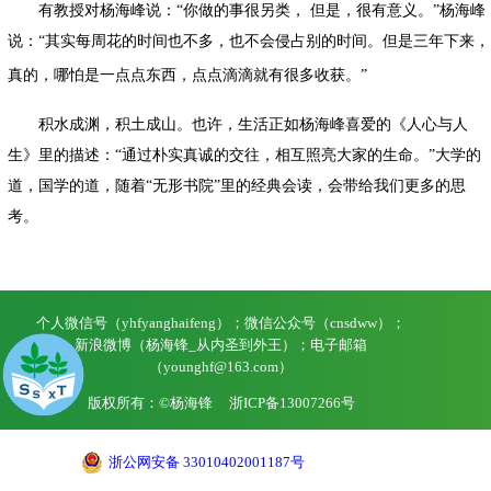
有教授对杨海峰说：
“
你做的事很另类，
但是，很有意义。
”
杨海峰
说：
“
其实每周花的时间也不多，也不会侵占别的时间。但是三年下来，
真的，哪怕是一点点东西，点点滴滴就有很多收获。
”
积水成渊，积土成山。也许，生活正如杨海峰喜爱的《人心与人
生》里的描述：
“
通过朴实真诚的交往，相互照亮大家的生命。
”
大学的
道，国学的道，随着
“
无形书院
”
里的经典会读，会带给我们更多的思
考。
个人微信号（yhfyanghaifeng）；微信公众号（cnsdww）；
新浪微博（杨海锋_从内圣到外王）；电子邮箱
（younghf@163.com）
版权所有：©杨海锋
浙ICP备13007266号
浙公网安备 33010402001187号