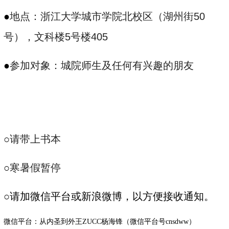
●
地点：浙江大学城市学院北校区（湖州街
50
号），文科楼
5
号楼
405
●
参加对象：城院师生及任何有兴趣的朋友
○
请带上书本
○
寒暑假暂停
○请加微信平台或新浪微博，以方便接收通知。
微信平台：从内圣到外王ZUCC杨海锋（微信平台号cnsdww）