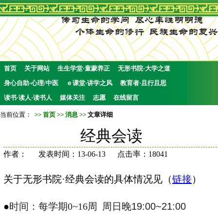
首页
关于网站
生生学堂·童蒙养正
无形书院·大学之道
身心自助·心理/中医
ｅ课堂·讲学之风
教育者·且行且思
读书·读人·读书人
媒体关注
志愿
在线留言
当前位置：
>>
首页
>>
消息
>>
文章详细
经典会读
作者： 发表时间：13-06-13 点击率：18041
关于无形书院·经典会读的具体情况见（
链接
）
●
时间：每学期0~16周 周日晚
19:00~21:00